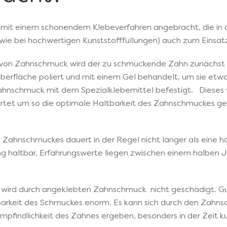
it einem schonendem Klebeverfahren angebracht, die in 
(wie bei hochwertigen Kunststofffüllungen) auch zum Einsa
von Zahnschmuck wird der zu schmückende Zahn zunächst gr
Oberfläche poliert und mit einem Gel behandelt, um sie et
Zahnschmuck mit dem Spezialklebemittel befestigt. Dieses w
et um so die optimale Haltbarkeit des Zahnschmuckes ge
 Zahnschmuckes dauert in der Regel nicht länger als eine h
g haltbar, Erfahrungswerte liegen zwischen einem halben Ja
n wird durch angeklebten Zahnschmuck nicht geschädigt. G
tbarkeit des Schmuckes enorm. Es kann sich durch den Za
mpfindlichkeit des Zahnes ergeben, besonders in der Zeit k