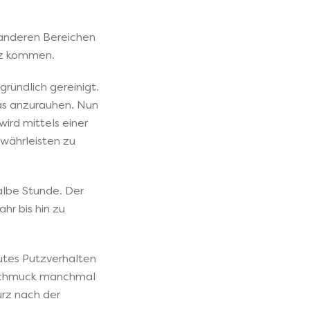
anderen Bereichen
tz kommen.
ündlich gereinigt.
was anzurauhen. Nun
ird mittels einer
währleisten zu
albe Stunde. Der
hr bis hin zu
utes Putzverhalten
hnschmuck manchmal
urz nach der