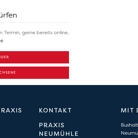
ürfen
n Termin, gerne bereits online,
de
NDER
CHSENE
RAXIS
KONTAKT
MIT
PRAXIS
Bushalt
Neumüh
NEUMÜHLE