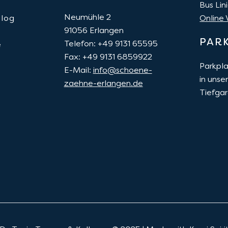
Bus Lin
Neumühle 2
Blog
Online
91056
Erlangen
PAR
Telefon: +49 9131 65595
e
Fax: +49 9131 6859922
Parkpla
E-Mail:
info@schoene-
in unse
zaehne-erlangen.de
Tiefga