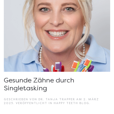
Gesunde Zähne durch
Singletasking
GESCHRIEBEN VON
DR. TANJA TRAPPER
AM
2. MÄRZ
2025
. VERÖFFENTLICHT IN
HAPPY TEETH BLOG
.