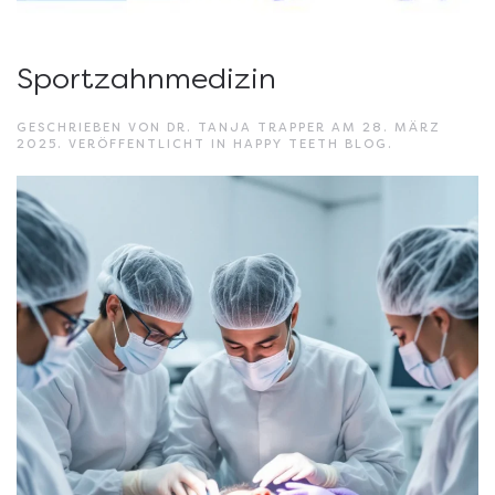
Sportzahnmedizin
GESCHRIEBEN VON
DR. TANJA TRAPPER
AM
28. MÄRZ
2025
. VERÖFFENTLICHT IN
HAPPY TEETH BLOG
.