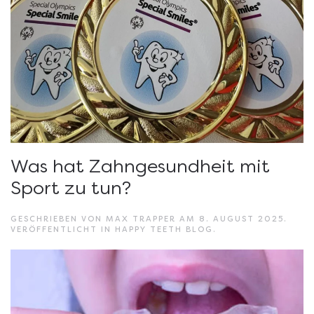
Was hat Zahngesundheit mit
Sport zu tun?
GESCHRIEBEN VON
MAX TRAPPER
AM
8. AUGUST 2025
.
VERÖFFENTLICHT IN
HAPPY TEETH BLOG
.