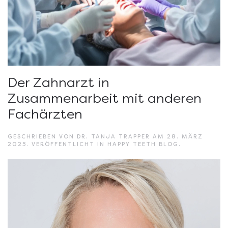
Der Zahnarzt in
Zusammenarbeit mit anderen
Fachärzten
GESCHRIEBEN VON
DR. TANJA TRAPPER
AM
28. MÄRZ
2025
. VERÖFFENTLICHT IN
HAPPY TEETH BLOG
.