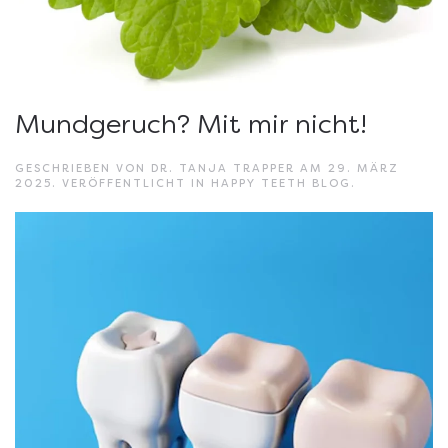
Mundgeruch? Mit mir nicht!
GESCHRIEBEN VON
DR. TANJA TRAPPER
AM
29. MÄRZ
2025
. VERÖFFENTLICHT IN
HAPPY TEETH BLOG
.