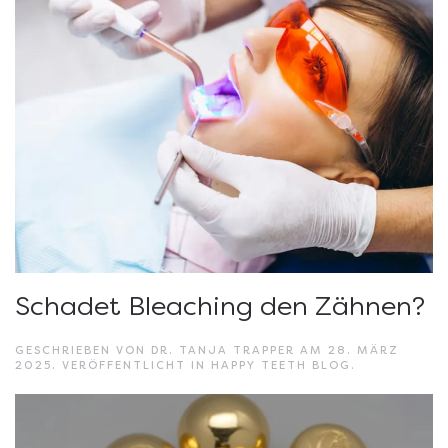
Schadet Bleaching den Zähnen?
GESCHRIEBEN VON
DR. TANJA TRAPPER
AM
28. MÄRZ
2025
. VERÖFFENTLICHT IN
HAPPY TEETH BLOG
.